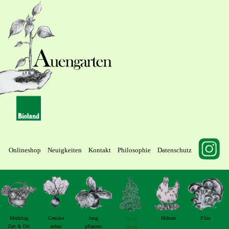
Onlineshop
Neuigkeiten
Kontakt
Philosophie
Datenschutz
Markttag
Gemüse
Jung
Christ
Hühner
Pilze
Zeit & Ort
anbau
pflanzen
baum