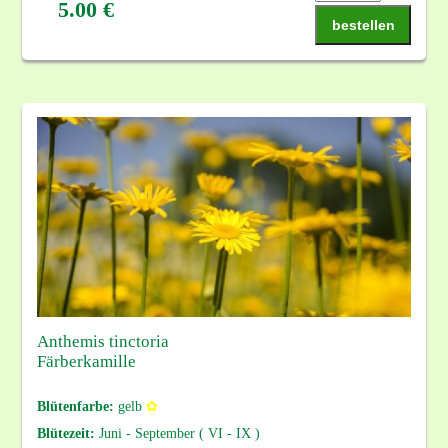
5.00 €
bestellen
Anthemis tinctoria
Färberkamille
Blütenfarbe:
gelb
✿
Blütezeit:
Juni - September ( VI - IX )